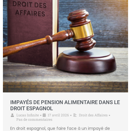
IMPAYÉS DE PENSION ALIMENTAIRE DANS LE
DROIT ESPAGNOL
Lucas Infinite
17 avril 2026
Droit des Affaires
•
•
•
Pas de commentaires
En droit espagnol, que faire face à un impayé de