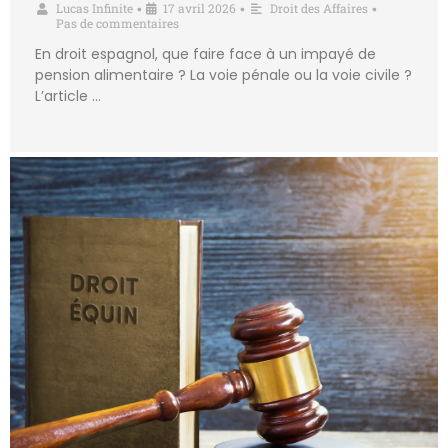
Lucas Infinite
17 avril 2026
Droit des Affaires
•
•
•
Pas de commentaires
En droit espagnol, que faire face à un impayé de
pension alimentaire ? La voie pénale ou la voie civile ?
L’article …